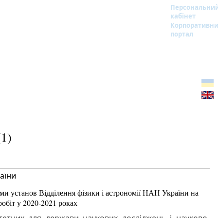
Персональни
кабінет
Корпоративн
портал
1)
аїни
ами установ Відділення фізики і астрономії НАН України на
робіт у 2020-2021 роках