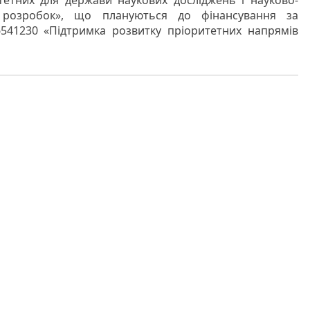
етних для держави наукових досліджень і науково-
) розробок», що плануються до фінансування за
1230 «Підтримка розвитку пріоритетних напрямів