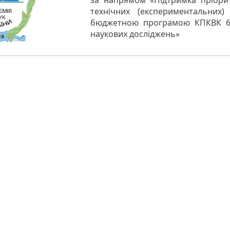
за напрямом «Підтримка пріорит
технічних (експериментальних
бюджетною програмою КПКВК 654
наукових досліджень»