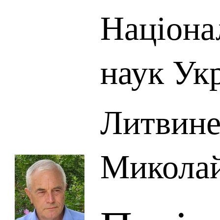
Націона
наук Ук
Литвине
Микола