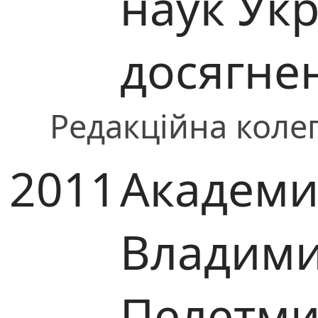
наук Укр
досягне
Редакційна колег
2011
Академи
Владим
Пелетми