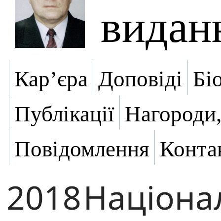
видан
Кар’єра
Доповіді
Бі
Публікації
Нагороди,
Повідомлення
Конта
2018
Націона