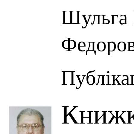
Шульга
Федоро
Публікац
Книжк