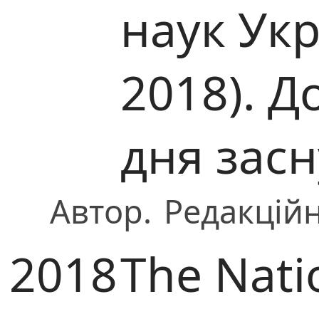
наук Ук
2018). Д
дня зас
Автор.
Редакційн
2018
The Nati