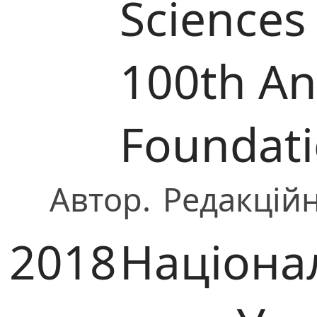
Sciences
100th Ann
Foundat
Автор.
Редакційн
2018
Націона