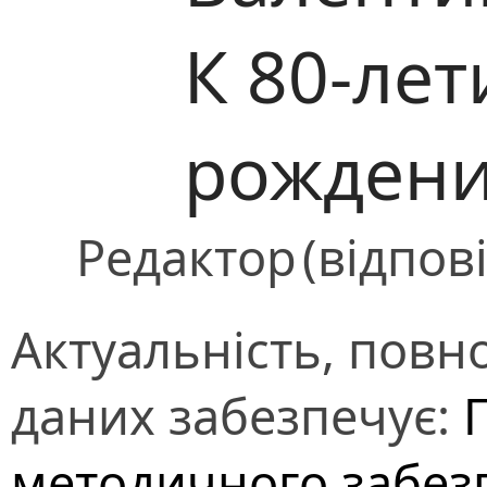
К 80-лет
рожден
Редактор
(відпов
Актуальність, повно
даних забезпечує:
методичного забез