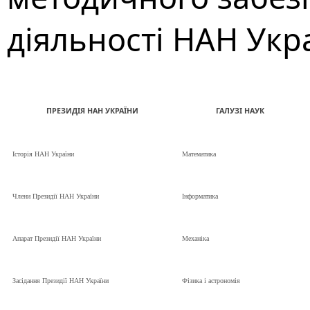
діяльності НАН Укр
ПРЕЗИДІЯ НАН УКРАЇНИ
ГАЛУЗІ НАУК
Історія НАН України
Математика
Члени Президії НАН України
Інформатика
Апарат Президії НАН України
Механіка
Засідання Президії НАН України
Фізика і астрономія