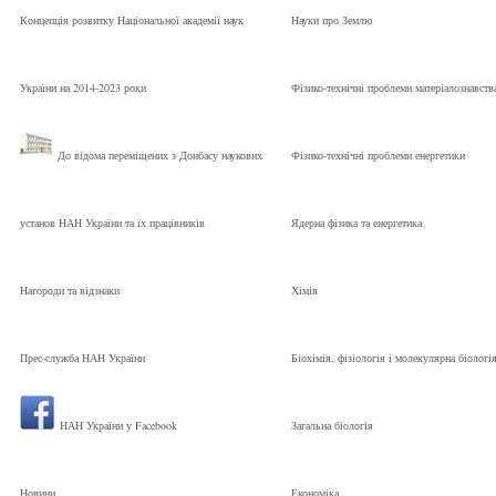
Концепція розвитку Національної академії наук
Науки про Землю
України на 2014-2023 роки
Фізико-технічні проблеми матеріалознавств
До відома переміщених з Донбасу наукових
Фізико-технічні проблеми енергетики
установ НАН України та їх працівників
Ядерна фізика та енергетика
Нагороди та відзнаки
Хімія
Прес-служба НАН України
Біохімія, фізіологія і молекулярна біологі
НАН України у Facebook
Загальна біологія
Новини
Економіка