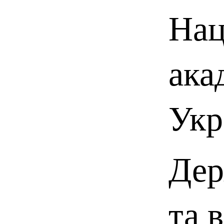
Нац
ака
Укр
Дер
та 