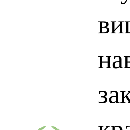
ви
на
за
кр