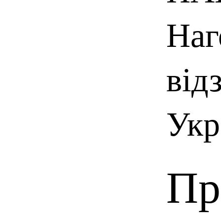
Наг
від
Укр
Пр