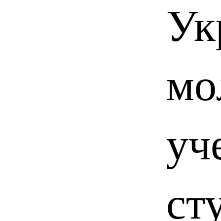
Ук
мо
уч
ст