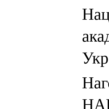
Нац
ака
Укр
Наг
НАН