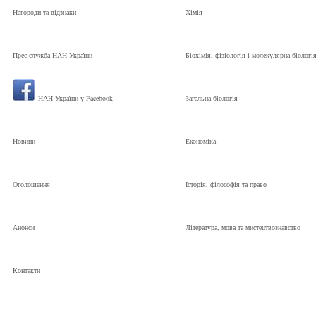
Нагороди та відзнаки
Хімія
Прес-служба НАН України
Біохімія, фізіологія і молекулярна біологі
НАН України у Facebook
Загальна біологія
Новини
Економіка
Оголошення
Історія, філософія та право
Анонси
Література, мова та мистецтвознавство
Контакти