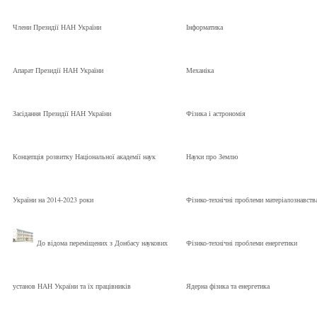
Члени Президії НАН України
Інформатика
Апарат Президії НАН України
Механіка
Засідання Президії НАН України
Фізика і астрономія
Концепція розвитку Національної академії наук
Науки про Землю
України на 2014-2023 роки
Фізико-технічні проблеми матеріалознавств
До відома переміщених з Донбасу наукових
Фізико-технічні проблеми енергетики
установ НАН України та їх працівників
Ядерна фізика та енергетика