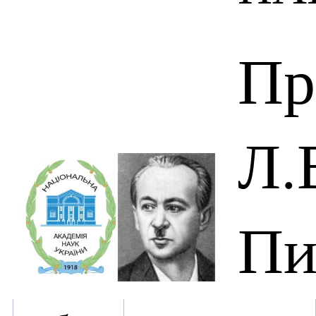
Пр
Л.
Пи