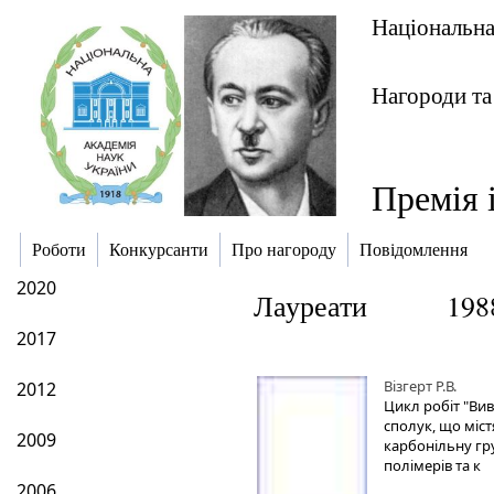
Національна
Нагороди та
Премія 
Роботи
Конкурсанти
Про нагороду
Повідомлення
2020
Лауреати
198
2017
Візгерт Р.В.
2012
Цикл робіт "Вив
сполук, що міст
2009
карбонільну гру
полімерів та к
2006