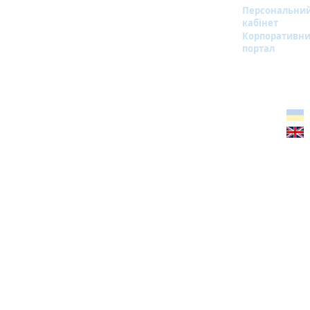
Персональни
кабінет
Корпоративн
портал