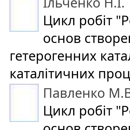
Ільченко Н.І.
Цикл робіт "
основ створе
гетерогенних катал
каталітичних проц
Павленко М.В
Цикл робіт "
основ створе