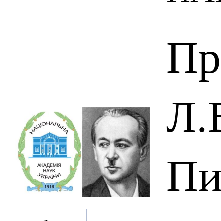
Пр
Л.
Пи