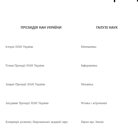
ПРЕЗИДІЯ НАН УКРАЇНИ
ГАЛУЗІ НАУК
Історія НАН України
Математика
Члени Президії НАН України
Інформатика
Апарат Президії НАН України
Механіка
Засідання Президії НАН України
Фізика і астрономія
Концепція розвитку Національної академії наук
Науки про Землю