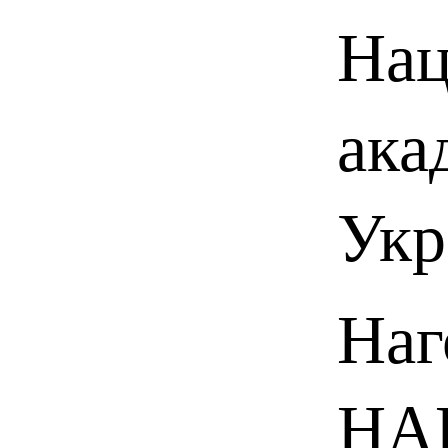
Нац
ака
Укр
Наг
НАН