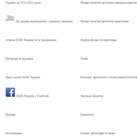
України на 2014-2023 роки
Фізико-технічні проблеми матеріалознавств
До відома переміщених з Донбасу наукових
Фізико-технічні проблеми енергетики
установ НАН України та їх працівників
Ядерна фізика та енергетика
Нагороди та відзнаки
Хімія
Прес-служба НАН України
Біохімія, фізіологія і молекулярна біологі
НАН України у Facebook
Загальна біологія
Новини
Економіка
Оголошення
Історія, філософія та право