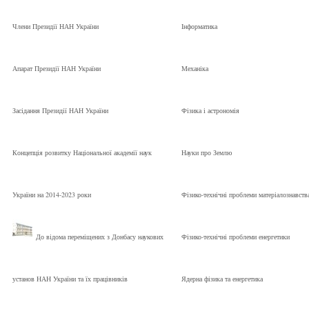
Члени Президії НАН України
Інформатика
Апарат Президії НАН України
Механіка
Засідання Президії НАН України
Фізика і астрономія
Концепція розвитку Національної академії наук
Науки про Землю
України на 2014-2023 роки
Фізико-технічні проблеми матеріалознавств
До відома переміщених з Донбасу наукових
Фізико-технічні проблеми енергетики
установ НАН України та їх працівників
Ядерна фізика та енергетика