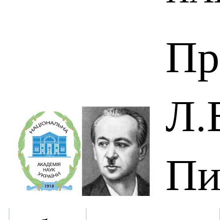
Пр
Л.
Пи