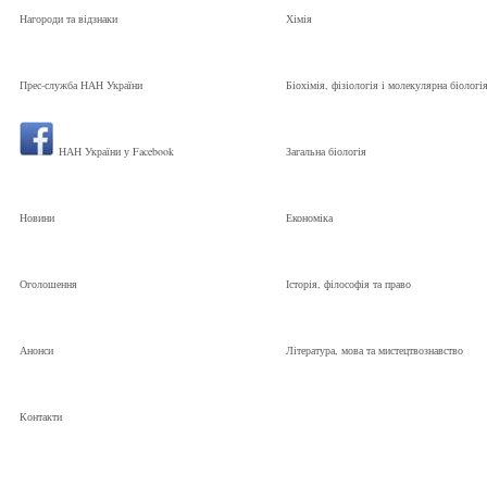
Нагороди та відзнаки
Хімія
Прес-служба НАН України
Біохімія, фізіологія і молекулярна біологі
НАН України у Facebook
Загальна біологія
Новини
Економіка
Оголошення
Історія, філософія та право
Анонси
Література, мова та мистецтвознавство
Контакти