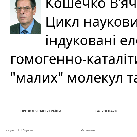
Кошечко В’яч
Цикл наукови
індуковані ел
гомогенно-каталіт
"малих" молекул т
ПРЕЗИДІЯ НАН УКРАЇНИ
ГАЛУЗІ НАУК
Історія НАН України
Математика