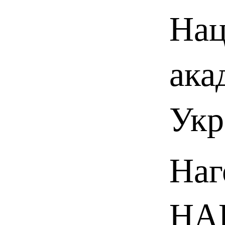
Нац
ака
Укр
Наг
НАН