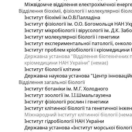
Міжвідомче відділення електрохімічної енерг
Відділення біохімії, фізіології і молекулярної біоло
Інститут біохімії ім.О.В.Палладіна
Інститут фізіології ім. О.О. Богомольця НАН Ук
Інститут мікробіології і вірусології ім. Д.К. З
Інститут молекулярної біології і генетики
Інститут експериментальної патології, онкологі
Інститут проблем кріобіології і кріомедицини 
Державна установа "Відділення біотехнічних п
кріомедицини НАН України" (немає)
Інститут біології клітини
Державна наукова установа "Центр інновацій
Відділення загальної біології
Інститут ботаніки ім. М.Г. Холодного
Інститут зоології ім. І.І.Шмальгаузена
Інститут фізіології рослин і генетики
Інститут клітинної біології та генетичної інже
Міжнародний інститут клітинної біології (нема
Інститут гідробіології НАН України
Державна установа «Інститут морської біологі