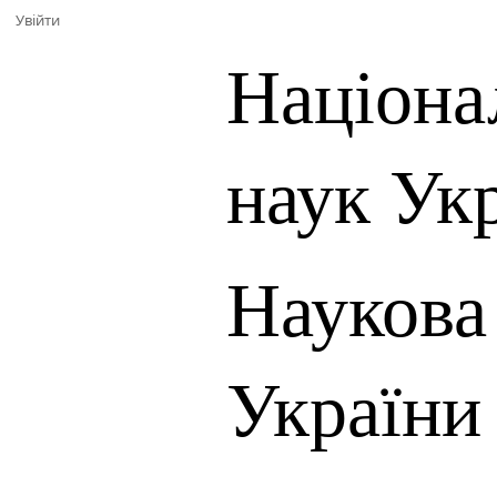
Увійти
Націона
наук Ук
Наукова
України