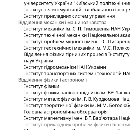
університету України "Київський політехнічний
Інститут телекомунікацій і глобального інфо
Інститут прикладних систем управління
Відділення механіки і машинознавства
Інститут механіки ім. С. П. Тимошенка НАН Ук
Інститут технічної механіки Національної ака
Інститут проблем міцності імені Г. С. Писарен
Інститут геотехнічної механіки ім. М.С. Поляк
Відділення фізики гірничих процесів Інституту
наук України
Інститут гідромеханіки НАН України
Інститут транспортних систем і технологій НА
Відділення фізики і астрономії
Інститут фізики
Інститут фізики напівпровідників ім. В.Є.Лашк
Інститут металофізики ім. Г. В. Курдюмова Нац
Інститут теоретичної фізики ім. М.М. Боголюб
Головна астрономічна обсерваторія
Інститут магнетизму імені В.Г. Бар'яхтара Нац
Інститут прикладних проблем фізики і біофізи