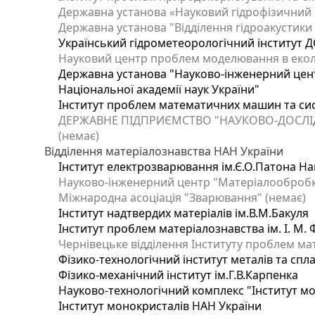
Державна установа «Науковий гідрофізичний ц
Державна установа "Відділення гідроакустики І
Український гідрометеорологічний інститут Д
Науковий центр проблем моделювання в еколог
Державна установа "Науково-інженерний цент
Національної академії наук України"
Інститут проблем математичних машин та си
ДЕРЖАВНЕ ПІДПРИЄМСТВО "НАУКОВО-ДОСЛІ
(немає)
Відділення матеріалознавства НАН України
Інститут електрозварювання ім.Є.О.Патона Нац
Науково-інженерний центр "Матеріалообробка
Міжнародна асоціація "Зварювання" (немає)
Інститут надтвердих матеріалів ім.В.М.Бакуля
Інститут проблем матеріалознавства ім. І. М.
Чернівецьке відділення Інституту проблем ма
Фізико-технологічний інститут металів та спла
Фізико-механічний інститут ім.Г.В.Карпенка
Науково-технологічний комплекс "Інститут м
Інститут монокристалів НАН України