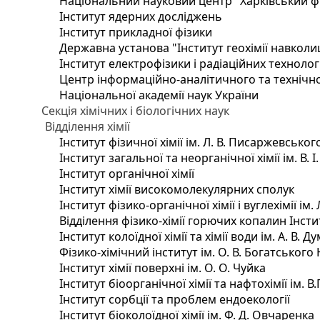
Національний науковий центр "Харківський фі
Інститут ядерних досліджень
Інститут прикладної фізики
Державна установа "Інститут геохімії навкол
Інститут електрофізики і радіаційних технолог
Центр інформаційно-аналітичного та технічно
Національної академії наук України
Секція хімічних і біологічних наук
Відділення хімії
Інститут фізичної хімії ім. Л. В. Писаржевськог
Інститут загальної та неорганічної хімії ім. В. 
Інститут органічної хімії
Інститут хімії високомолекулярних сполук
Інститут фізико-органічної хімії і вуглехімії ім
Відділення фізико-хімії горючих копалин Інстит
Інститут колоїдної хімії та хімії води ім. А. В.
Фізико-хімічний інститут ім. О. В. Богатського
Інститут хімії поверхні ім. О. О. Чуйка
Інститут біоорганічної хімії та нафтохімії ім. В
Інститут сорбції та проблем ендоекології
Інститут біоколоїдної хімії ім. Ф. Д. Овчаренка