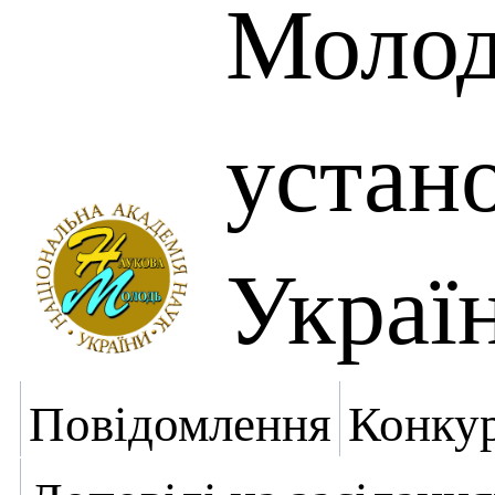
Молоді
устан
Украї
Повідомлення
Конку