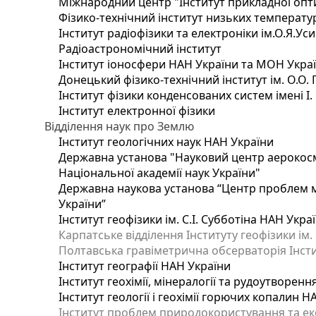
Міжнародний центр "Інститут прикладної опт
Фізико-технічний інститут низьких температур 
Інститут радіофізики та електроніки ім.О.Я.Ус
Радіоастрономічний інститут
Інститут іоносфери НАН України та МОН Укра
Донецький фізико-технічний інститут ім. О.О. 
Інститут фізики конденсованих систем імені І
Інститут електронної фізики
Відділення наук про Землю
Інститут геологічних наук НАН України
Державна установа "Науковий центр аерокосмі
Національної академії наук України"
Державна наукова установа “Центр проблем мо
України”
Інститут геофізики ім. С.І. Субботіна НАН Укра
Карпатське відділення Інституту геофізики ім.
Полтавська гравіметрична обсерваторія Інститу
Інститут географії НАН України
Інститут геохімії, мінералогії та рудоутворен
Інститут геології і геохімії горючих копалин 
Інститут проблем природокористування та еко