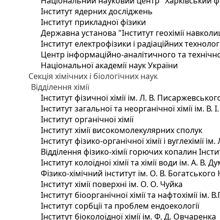
Національний науковий центр "Харківський фі
Інститут ядерних досліджень
Інститут прикладної фізики
Державна установа "Інститут геохімії навкол
Інститут електрофізики і радіаційних технолог
Центр інформаційно-аналітичного та технічно
Національної академії наук України
Секція хімічних і біологічних наук
Відділення хімії
Інститут фізичної хімії ім. Л. В. Писаржевськог
Інститут загальної та неорганічної хімії ім. В. 
Інститут органічної хімії
Інститут хімії високомолекулярних сполук
Інститут фізико-органічної хімії і вуглехімії ім
Відділення фізико-хімії горючих копалин Інстит
Інститут колоїдної хімії та хімії води ім. А. В.
Фізико-хімічний інститут ім. О. В. Богатського
Інститут хімії поверхні ім. О. О. Чуйка
Інститут біоорганічної хімії та нафтохімії ім. В
Інститут сорбції та проблем ендоекології
Інститут біоколоїдної хімії ім. Ф. Д. Овчаренка