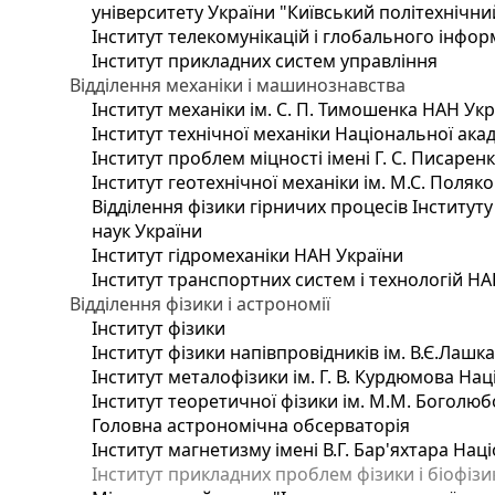
університету України "Київський політехнічний
Інститут телекомунікацій і глобального інфо
Інститут прикладних систем управління
Відділення механіки і машинознавства
Інститут механіки ім. С. П. Тимошенка НАН Ук
Інститут технічної механіки Національної ака
Інститут проблем міцності імені Г. С. Писарен
Інститут геотехнічної механіки ім. М.С. Поляк
Відділення фізики гірничих процесів Інституту
наук України
Інститут гідромеханіки НАН України
Інститут транспортних систем і технологій НА
Відділення фізики і астрономії
Інститут фізики
Інститут фізики напівпровідників ім. В.Є.Лашк
Інститут металофізики ім. Г. В. Курдюмова Нац
Інститут теоретичної фізики ім. М.М. Боголюб
Головна астрономічна обсерваторія
Інститут магнетизму імені В.Г. Бар'яхтара Нац
Інститут прикладних проблем фізики і біофізи