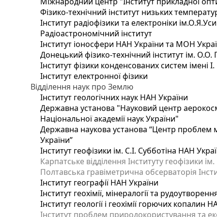
Міжнародний центр "Інститут прикладної опт
Фізико-технічний інститут низьких температур 
Інститут радіофізики та електроніки ім.О.Я.Ус
Радіоастрономічний інститут
Інститут іоносфери НАН України та МОН Укра
Донецький фізико-технічний інститут ім. О.О. 
Інститут фізики конденсованих систем імені І
Інститут електронної фізики
Відділення наук про Землю
Інститут геологічних наук НАН України
Державна установа "Науковий центр аерокосмі
Національної академії наук України"
Державна наукова установа “Центр проблем мо
України”
Інститут геофізики ім. С.І. Субботіна НАН Укра
Карпатське відділення Інституту геофізики ім.
Полтавська гравіметрична обсерваторія Інститу
Інститут географії НАН України
Інститут геохімії, мінералогії та рудоутворен
Інститут геології і геохімії горючих копалин 
Інститут проблем природокористування та еко