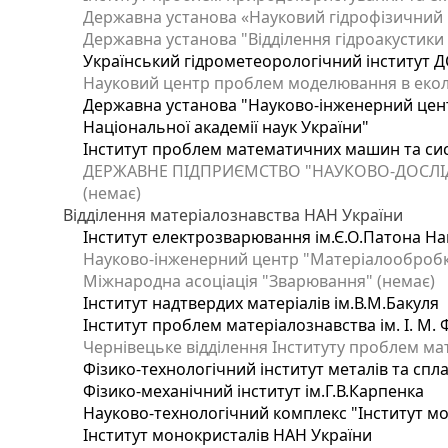
Державна установа «Науковий гідрофізичний ц
Державна установа "Відділення гідроакустики І
Український гідрометеорологічний інститут Д
Науковий центр проблем моделювання в еколог
Державна установа "Науково-інженерний цент
Національної академії наук України"
Інститут проблем математичних машин та си
ДЕРЖАВНЕ ПІДПРИЄМСТВО "НАУКОВО-ДОСЛІ
(немає)
Відділення матеріалознавства НАН України
Інститут електрозварювання ім.Є.О.Патона Нац
Науково-інженерний центр "Матеріалообробка
Міжнародна асоціація "Зварювання" (немає)
Інститут надтвердих матеріалів ім.В.М.Бакуля
Інститут проблем матеріалознавства ім. І. М.
Чернівецьке відділення Інституту проблем ма
Фізико-технологічний інститут металів та спла
Фізико-механічний інститут ім.Г.В.Карпенка
Науково-технологічний комплекс "Інститут м
Інститут монокристалів НАН України