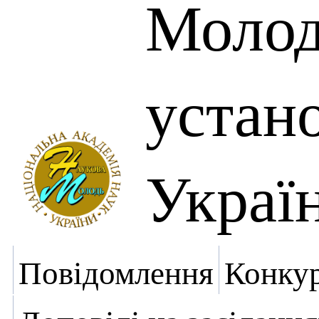
Молоді
устан
Украї
Повідомлення
Конку