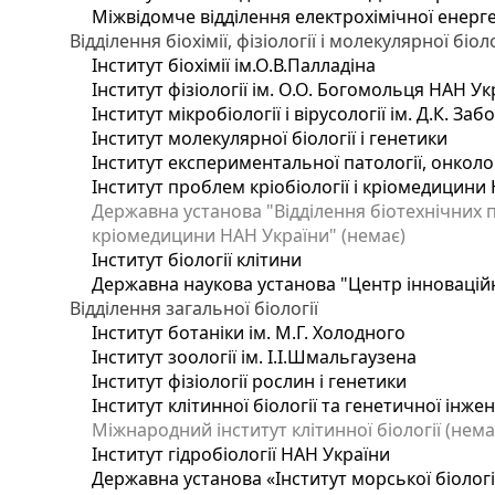
Міжвідомче відділення електрохімічної енерг
Відділення біохімії, фізіології і молекулярної біоло
Інститут біохімії ім.О.В.Палладіна
Інститут фізіології ім. О.О. Богомольця НАН Ук
Інститут мікробіології і вірусології ім. Д.К. З
Інститут молекулярної біології і генетики
Інститут експериментальної патології, онкологі
Інститут проблем кріобіології і кріомедицини 
Державна установа "Відділення біотехнічних п
кріомедицини НАН України" (немає)
Інститут біології клітини
Державна наукова установа "Центр інновацій
Відділення загальної біології
Інститут ботаніки ім. М.Г. Холодного
Інститут зоології ім. І.І.Шмальгаузена
Інститут фізіології рослин і генетики
Інститут клітинної біології та генетичної інже
Міжнародний інститут клітинної біології (нема
Інститут гідробіології НАН України
Державна установа «Інститут морської біологі