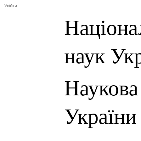
Увійти
Націона
наук Ук
Наукова
України