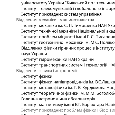
університету України "Київський політехнічний
Інститут телекомунікацій і глобального інфо
Інститут прикладних систем управління
Відділення механіки і машинознавства
Інститут механіки ім. С. П. Тимошенка НАН Ук
Інститут технічної механіки Національної ака
Інститут проблем міцності імені Г. С. Писарен
Інститут геотехнічної механіки ім. М.С. Поляк
Відділення фізики гірничих процесів Інституту
наук України
Інститут гідромеханіки НАН України
Інститут транспортних систем і технологій НА
Відділення фізики і астрономії
Інститут фізики
Інститут фізики напівпровідників ім. В.Є.Лашк
Інститут металофізики ім. Г. В. Курдюмова Нац
Інститут теоретичної фізики ім. М.М. Боголюб
Головна астрономічна обсерваторія
Інститут магнетизму імені В.Г. Бар'яхтара Нац
Інститут прикладних проблем фізики і біофізи