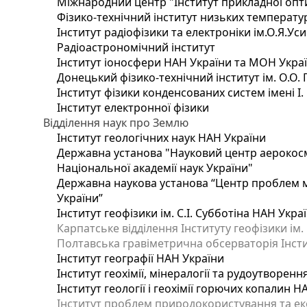
Міжнародний центр "Інститут прикладної опт
Фізико-технічний інститут низьких температур 
Інститут радіофізики та електроніки ім.О.Я.Ус
Радіоастрономічний інститут
Інститут іоносфери НАН України та МОН Укра
Донецький фізико-технічний інститут ім. О.О. 
Інститут фізики конденсованих систем імені І
Інститут електронної фізики
Відділення наук про Землю
Інститут геологічних наук НАН України
Державна установа "Науковий центр аерокосмі
Національної академії наук України"
Державна наукова установа “Центр проблем мо
України”
Інститут геофізики ім. С.І. Субботіна НАН Укра
Карпатське відділення Інституту геофізики ім.
Полтавська гравіметрична обсерваторія Інститу
Інститут географії НАН України
Інститут геохімії, мінералогії та рудоутворен
Інститут геології і геохімії горючих копалин 
Інститут проблем природокористування та еко