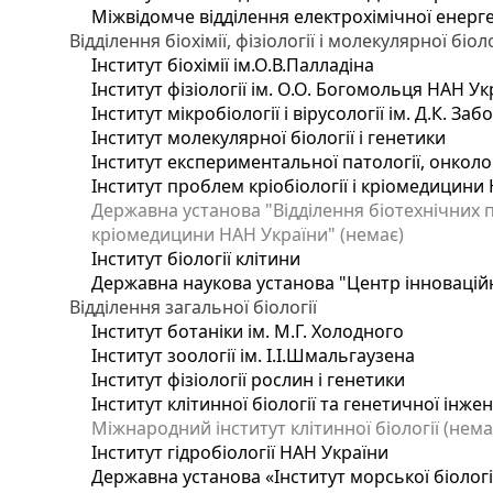
Міжвідомче відділення електрохімічної енерг
Відділення біохімії, фізіології і молекулярної біоло
Інститут біохімії ім.О.В.Палладіна
Інститут фізіології ім. О.О. Богомольця НАН Ук
Інститут мікробіології і вірусології ім. Д.К. З
Інститут молекулярної біології і генетики
Інститут експериментальної патології, онкологі
Інститут проблем кріобіології і кріомедицини 
Державна установа "Відділення біотехнічних п
кріомедицини НАН України" (немає)
Інститут біології клітини
Державна наукова установа "Центр інновацій
Відділення загальної біології
Інститут ботаніки ім. М.Г. Холодного
Інститут зоології ім. І.І.Шмальгаузена
Інститут фізіології рослин і генетики
Інститут клітинної біології та генетичної інже
Міжнародний інститут клітинної біології (нема
Інститут гідробіології НАН України
Державна установа «Інститут морської біологі