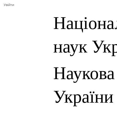
Увійти
Націона
наук Ук
Наукова
України