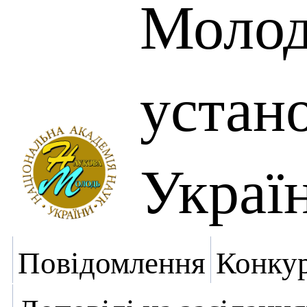
Молоді
устан
Украї
Повідомлення
Конку