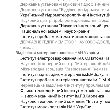
Державна установа «Науковий гідрофізичний ц
Державна установа "Відділення гідроакустики І
Український гідрометеорологічний інститут Д
Науковий центр проблем моделювання в еколог
Державна установа "Науково-інженерний цент
Національної академії наук України"
Інститут проблем математичних машин та си
ДЕРЖАВНЕ ПІДПРИЄМСТВО "НАУКОВО-ДОСЛІ
(немає)
Відділення матеріалознавства НАН України
Інститут електрозварювання ім.Є.О.Патона Нац
Науково-інженерний центр "Матеріалообробка
Міжнародна асоціація "Зварювання" (немає)
Інститут надтвердих матеріалів ім.В.М.Бакуля
Інститут проблем матеріалознавства ім. І. М.
Чернівецьке відділення Інституту проблем ма
Фізико-технологічний інститут металів та спла
Фізико-механічний інститут ім.Г.В.Карпенка
Науково-технологічний комплекс "Інститут м
Інститут монокристалів НАН України