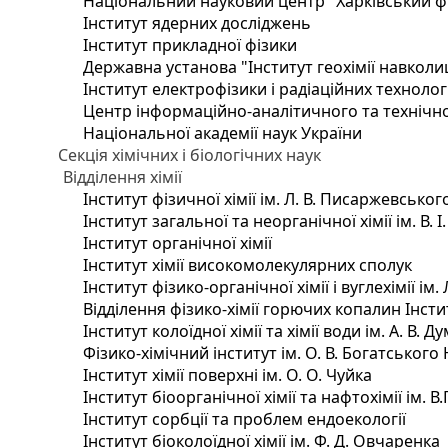
Національний науковий центр "Харківський фі
Інститут ядерних досліджень
Інститут прикладної фізики
Державна установа "Інститут геохімії навкол
Інститут електрофізики і радіаційних технолог
Центр інформаційно-аналітичного та технічно
Національної академії наук України
Секція хімічних і біологічних наук
Відділення хімії
Інститут фізичної хімії ім. Л. В. Писаржевськог
Інститут загальної та неорганічної хімії ім. В. 
Інститут органічної хімії
Інститут хімії високомолекулярних сполук
Інститут фізико-органічної хімії і вуглехімії ім
Відділення фізико-хімії горючих копалин Інстит
Інститут колоїдної хімії та хімії води ім. А. В.
Фізико-хімічний інститут ім. О. В. Богатського
Інститут хімії поверхні ім. О. О. Чуйка
Інститут біоорганічної хімії та нафтохімії ім. В
Інститут сорбції та проблем ендоекології
Інститут біоколоїдної хімії ім. Ф. Д. Овчаренка