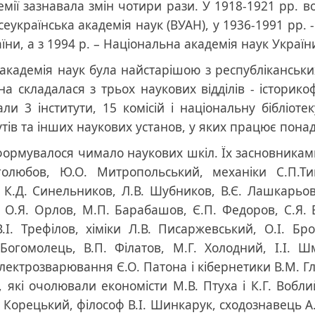
знавала змін чотири рази. У 1918-1921 рр. вона
сеукраїнська академія наук (ВУАН), у 1936-1991 рр. -
їни, а з 1994 р. – Національна академія наук Україн
мія наук була найстарішою з республіканських а
она складалася з трьох наукових відділів - історик
ли 3 інститути, 15 комісій і національну бібліотек
утів та інших наукових установ, у яких працює понад
увалося чимало наукових шкіл. Їх засновниками б
олюбов, Ю.О. Митропольський, механіки С.П.Ти
К.Д. Синельников, Л.В. Шубников, В.Є. Лашкарьов, 
 О.Я. Орлов, М.П. Барабашов, Є.П. Федоров, С.Я. Б
.І. Трефілов, хіміки Л.В. Писаржевський, О.І. Бр
Богомолець, В.П. Філатов, М.Г. Холодний, І.І. Ш
електрозварювання Є.О. Патона і кібернетики В.М. 
 які очолювали економісти М.В. Птуха і К.Г. Вобли
Корецький, філософ В.І. Шинкарук, сходознавець А.