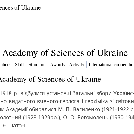
ences of Ukraine
l Academy of Sciences of Ukraine
mbers
Staff
Structure
Awards
Activity
International cooperatio
 Academy of Sciences of Ukraine
1918 р. відбулися установчі Загальні збори Україн
но видатного вченого-геолога і геохіміка зі світов
и Академії обиралися М. П. Василенко (1921-1922 рр.
болотний (1928-1929рр.), О. О. Богомолець (1930-194
. Є. Патон.