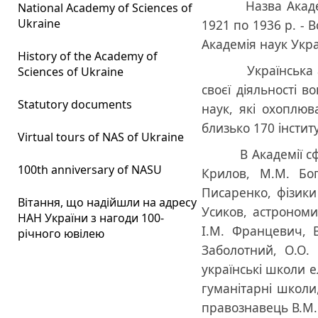
Назва Академії за
National Academy of Sciences of
Ukraine
1921 по 1936 р. - В
Академія наук Укра
History of the Academy of
Українська акаде
Sciences of Ukraine
своєї діяльності в
Statutory documents
наук, які охоплюва
близько 170 інстит
Virtual tours of NAS of Ukraine
В Академії сформ
100th anniversary of NASU
Крилов, М.М. Бог
Писаренко, фізики 
Вітання, що надійшли на адресу
Усиков, астрономи
НАН України з нагоди 100-
І.М. Францевич, В
річного ювілею
Заболотний, О.О. 
українські школи 
гуманітарні школи,
правознавець В.М. 