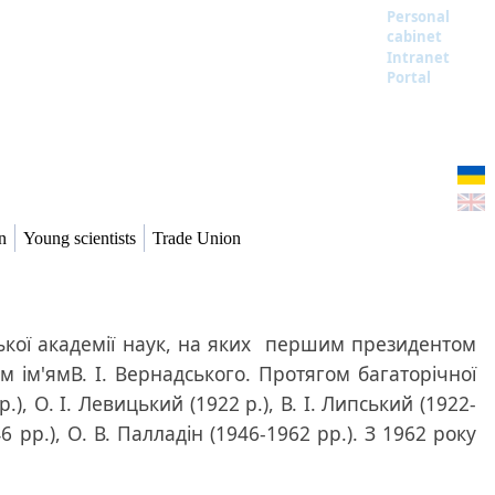
Personal
cabinet
Intranet
Portal
n
Young scientists
Trade Union
ської академії наук, на яких першим президентом
им ім'ямВ. І. Вернадського. Протягом багаторічної
), О. І. Левицький (1922 р.), В. І. Липський (1922-
6 рр.), О. В. Палладін (1946-1962 рр.). З 1962 року