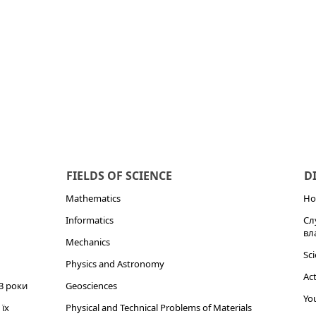
FIELDS OF SCIENCE
D
Mathematics
Но
Informatics
Сл
вл
Mechanics
Sci
Physics and Astronomy
Act
3 роки
Geosciences
You
їх
Physical and Technical Problems of Materials