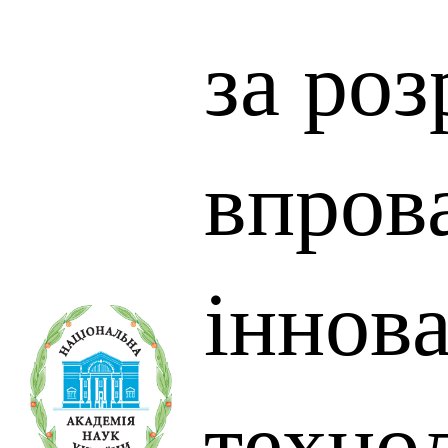
за роз
впров
іннов
техно