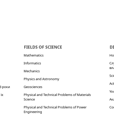
FIELDS OF SCIENCE
D
Mathematics
Но
Informatics
Сл
вл
Mechanics
Sci
Physics and Astronomy
Act
3 роки
Geosciences
You
їх
Physical and Technical Problems of Materials
Science
Ак
Physical and Technical Problems of Power
Cor
Engineering