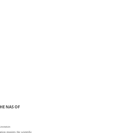
HE NAS OF
Resources
ion requires the scientific