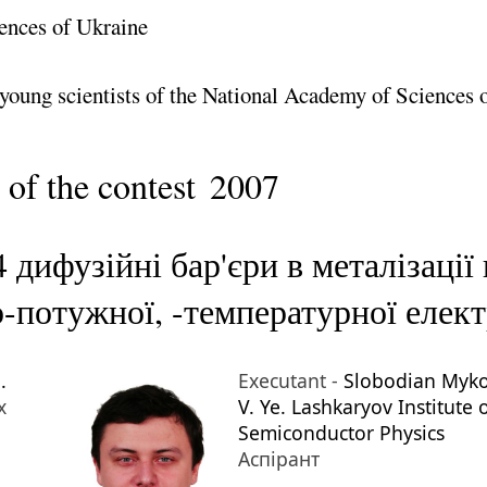
ences of Ukraine
 young scientists of the National Academy of Sciences 
 of the contest
2007
дифузійні бар'єри в металізації
о-потужної, -температурної елек
.
Executant -
Slobodian Myko
х
V. Ye. Lashkaryov Institute 
Semiconductor Physics
Аспірант