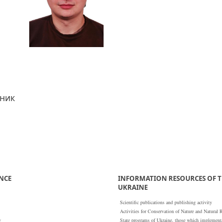
тник
ENCE
INFORMATION RESOURCES OF T
UKRAINE
Scientific publications and publishing activity
Activities for Conservation of Nature and Natural 
y
State programs of Ukraine, those which implementat