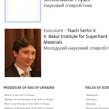
Науковий співробітник
Executant -
Tkach Serhii V.
V. Bakul Institute for Superhard
Materials
Молодший науковий співробі
PRESIDIUM OF NAS OF UKRAINE
FIELDS OF SCI
History of the NAS of Ukraine
Mathematics
Members of the Presidium of the NAS of Ukraine
Informatics
Body of the Presidium of the NAS of Ukraine
Mechanics
Meetings of the Presidium of the NAS of Ukraine
Physics and Astronom