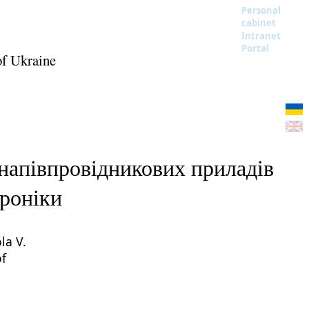
Personal
cabinet
Intranet
Portal
of Ukraine
 напівпровідникових приладів
троніки
la V.
of