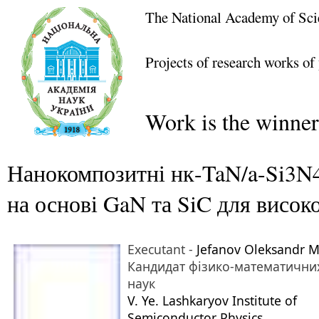
The National Academy of Sci
Projects of research works of
Work is the winner
Нанокомпозитні нк-TaN/a-Si3N4 
на основі GaN та SiC для висок
Executant -
Jefanov Oleksandr M
Кандидат фізико-математични
наук
V. Ye. Lashkaryov Institute of
Semiconductor Physics