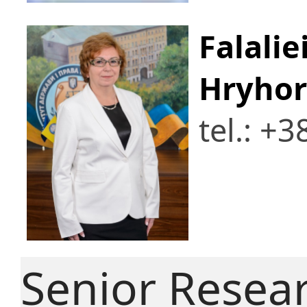
Falali
Hryhor
tel.: +
Senior Resea