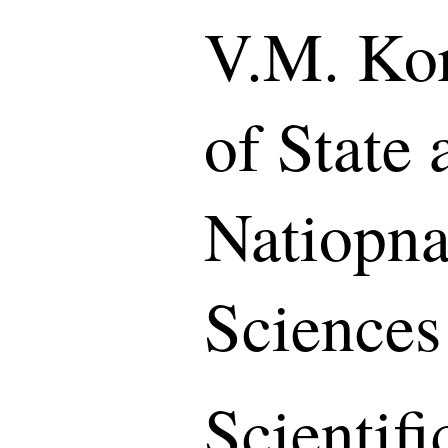
V.M. Kor
of State
Natiopn
Sciences
Scientif