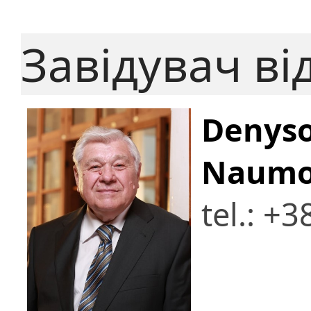
Завідувач ві
Denyso
Naumo
tel.: +