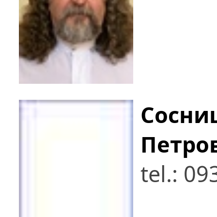
Сосни
Петро
tel.: 0