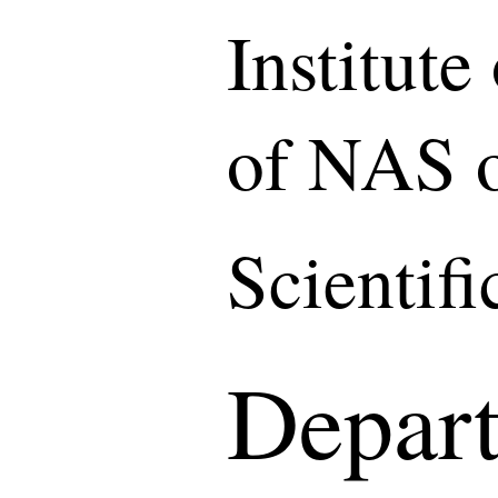
Institut
of NAS o
Scientif
Depart