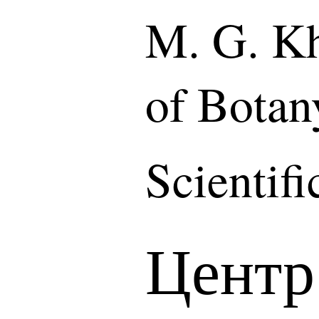
M. G. Kh
of Botan
Scientif
Центр