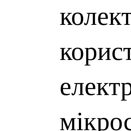
колек
корис
елект
мікро