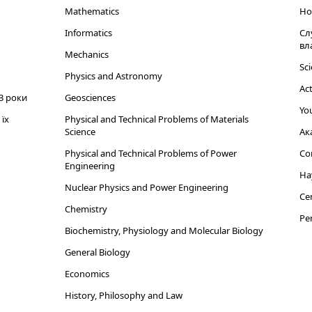
Mathematics
Но
Informatics
Сл
вл
Mechanics
Sci
Physics and Astronomy
Act
3 роки
Geosciences
You
їх
Physical and Technical Problems of Materials
Science
Ак
Physical and Technical Problems of Power
Cor
Engineering
На
Nuclear Physics and Power Engineering
Cen
Chemistry
Per
Biochemistry, Physiology and Molecular Biology
General Biology
Economics
History, Philosophy and Law