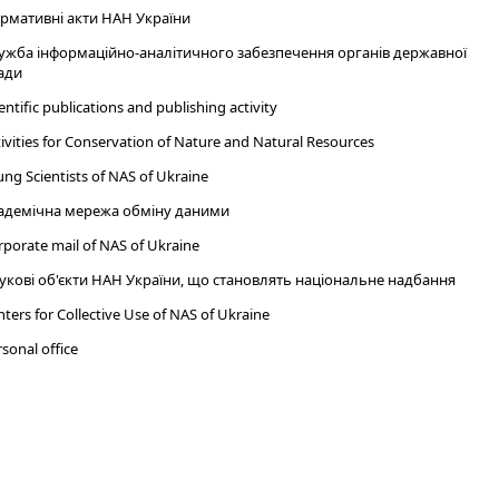
рмативні акти НАН України
ужба інформаційно-аналітичного забезпечення органів державної
ади
entific publications and publishing activity
ivities for Conservation of Nature and Natural Resources
ng Scientists of NAS of Ukraine
адемічна мережа обміну даними
porate mail of NAS of Ukraine
укові об'єкти НАН України, що становлять національне надбання
ters for Collective Use of NAS of Ukraine
sonal office