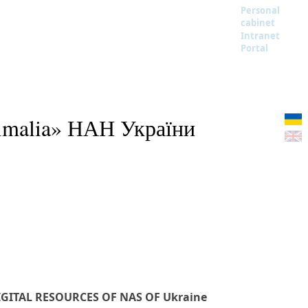
Personal
cabinet
Intranet
Portal
imalia» НАН України
IGITAL RESOURCES OF NAS OF Ukraine