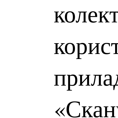
колек
корис
прила
«Скан