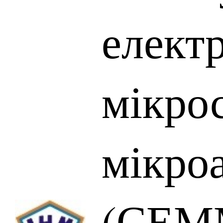
елект
мікрос
мікро
(СЕМ