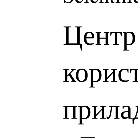
Центр
корис
прила