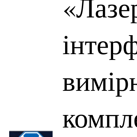
«Лазе
інтер
вимір
компл