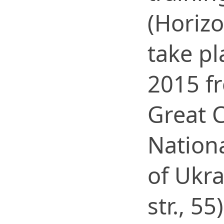
(Horizo
take p
2015 fr
Great C
Nation
of Ukra
str., 5