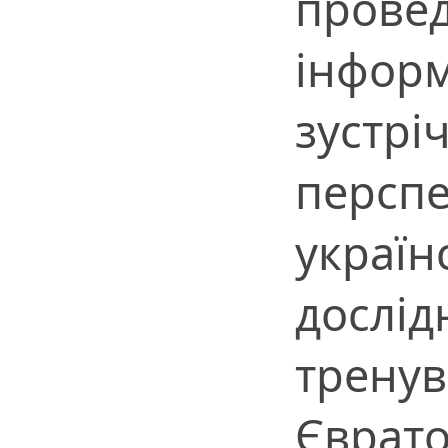
прове
інформ
зустрі
перспе
україн
дослід
тренув
Єврато