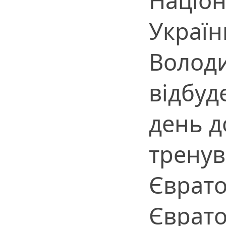
Націон
України
Володи
відбуд
день д
тренув
Єврато
Єврато