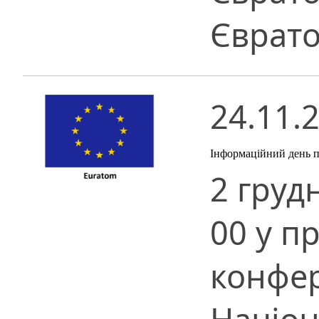
Єврато
24.11.
Інформаційний день 
2 грудн
00 у п
конфер