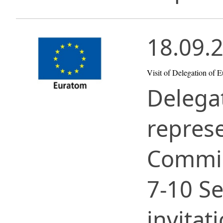
18.09.
Visit of Delegation of 
Delegat
repres
Commis
7-10 S
invitat