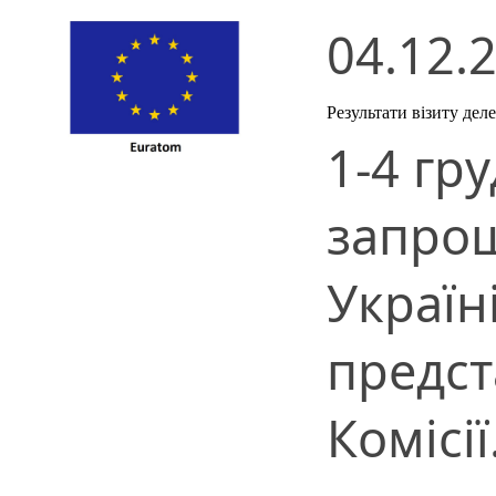
04.12.
Результати візиту дел
1-4 гру
запрош
Україн
предст
Комісі