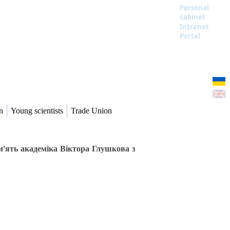
Personal
cabinet
Intranet
Portal
n
Young scientists
Trade Union
'ять академіка Віктора Глушкова з