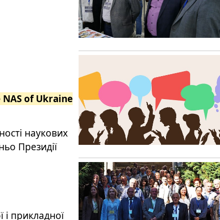
e NAS of Ukraine
ьності наукових
ньо Президії
ї і прикладної