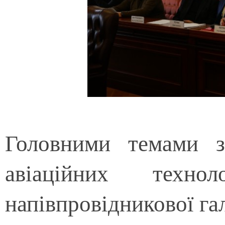
Головними темами з
авіаційних техно
напівпровідникової гал