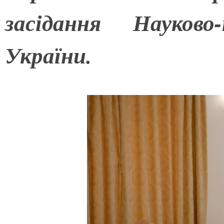
засідання Науков
України.