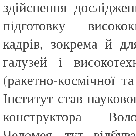
здійснення досліджен
підготовку високок
кадрів, зокрема й д
галузей і високотех
(ракетно-космічної та
Інститут став науков
конструктора Вол
Челомея, тут відбув