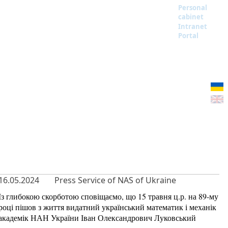
Personal
cabinet
Intranet
Portal
16.05.2024
Press Service of NAS of Ukraine
Із глибокою скорботою сповіщаємо, що 15 травня ц.р. на 89-му
році пішов з життя видатний український математик і механік
академік НАН України Іван Олександрович Луковський