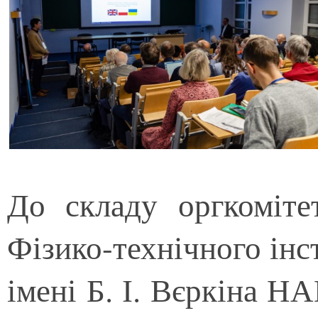
До складу оргкоміте
Фізико-технічного інс
імені Б. І. Вєркіна Н