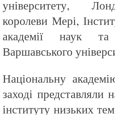
університету, Лон
королеви Мері, Інсти
академії наук та 
Варшавського універс
Національну академі
заході представляли н
інституту низьких темп