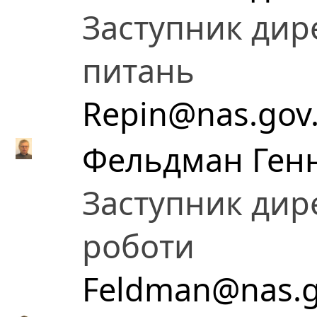
Заступник дир
питань
Repin@nas.gov
Фельдман Ген
Заступник дире
роботи
Feldman@nas.g