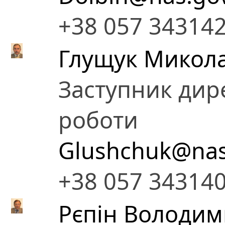
+38 057 34314
Глущук Микола
Заступник дире
роботи
Glushchuk@nas
+38 057 34314
Рєпін Володи