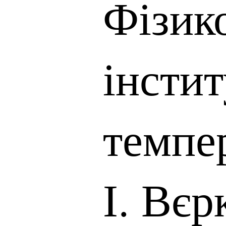
Фізик
інсти
темпер
І. Вєр