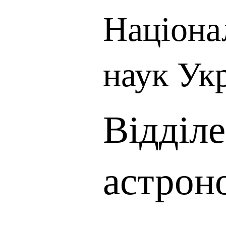
Націона
наук Ук
Відділе
астрон