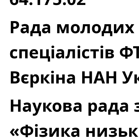
Рада молодих 
спеціалістів ФТ
Вєркіна НАН У
Наукова рада 
«Фізика низьк