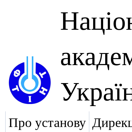
Націо
академ
Украї
Про установу
Дирекц