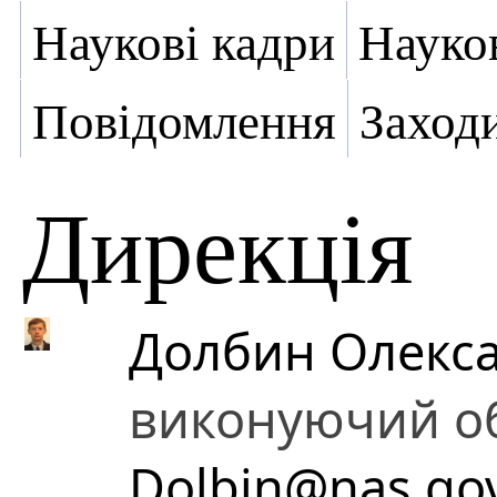
Наукові кадри
Науко
Повідомлення
Заход
Дирекція
Долбин Олекса
виконуючий об
Dolbin@nas.go