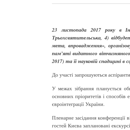
23
листопада 2017 року в І
Трьохсвятительська, 4) відбуд
мета, впровадження», організов
пам’яті видатного
вітчизняного
2017) та її науковій спадщині в 
До участі запрошуються аспіранти,
У межах зібрання планується об
основних пріоритетів і способів
євроінтеграції України.
Пленарне засідання конференції ві
гостей Києва заплановані екскурс