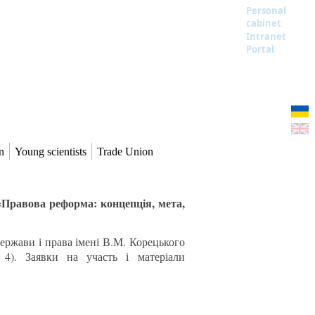
Personal
cabinet
Intranet
Portal
n
Young scientists
Trade Union
Правова реформа: концепція, мета,
держави і права імені В.М. Корецького
 4). Заявки на участь і матеріали