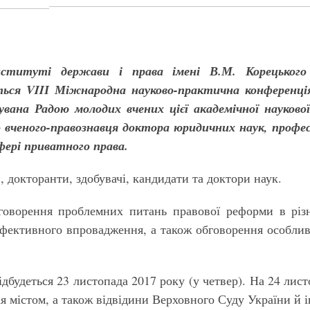
нституті держави і права імені В.М. Корецького
еться VIIІ Міжнародна науково-практична конференці
увана Радою молодих вчених цієї академічної наукової
 вченого
-
правознавця доктора юридичних наук, профе
сфері приватного права.
 докторанти, здобувачі, кандидати та доктори наук.
говорення проблемних питань правової реформи в різни
 ефективного впровадження, а також обговорення особли
дбудеться 23 листопада 2017 року (у четвер). На 24 лис
ія містом, а також відвідини Верховного Суду України й