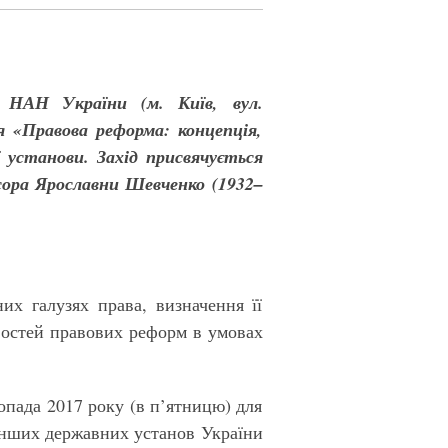
 НАН України (м. Київ,
вул.
я «Правова реформа: концепція,
 установи. Захід присвячується
сора Ярославни Шевченко (1932–
х галузях права, визначення її
востей правових реформ в умовах
топада 2017 року (в п’ятницю) для
 інших державних установ України