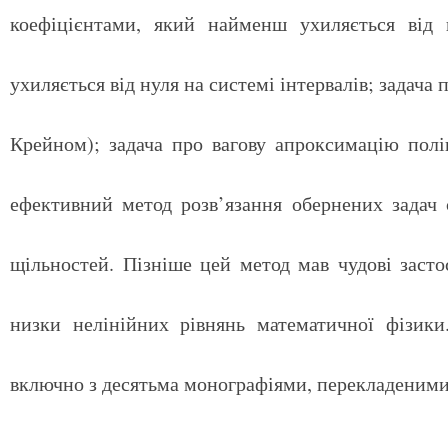
коефіцієнтами, який найменш ухиляється від 
ухиляється від нуля на системі інтервалів; задача
Крейном); задача про вагову апроксимацію полі
ефективний метод розв’язання обернених задач 
щільностей. Пізніше цей метод мав чудові заст
низки нелінійних рівнянь математичної фізики.
включно з десятьма монографіями, перекладеними 