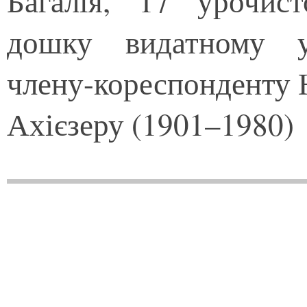
Багалія, 17 урочис
дошку видатному у
члену-кореспонденту 
Ахієзеру (1901–1980)