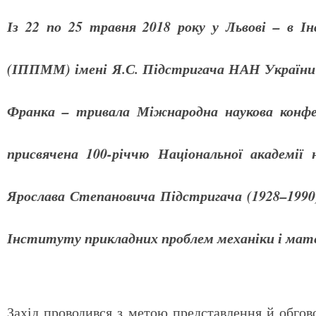
Із 22 по 25 травня 2018 року у Львові – в 
(ІППММ) імені Я.С. Підстригача НАН України т
Франка – тривала Міжнародна наукова конфе
присвячена 100-річчю Національної академії 
Ярослава Степановича Підстригача (1928–1990)
Інституту прикладних проблем механіки і ма
Захід проводився з метою представлення й обгов