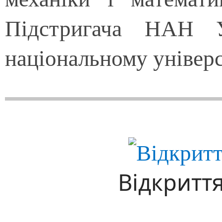
Підстригача НАН У
національному універс
Відкритт