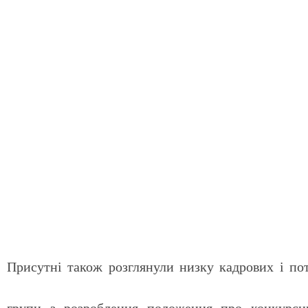
Присутні також розглянули низку кадрових і по
групи з розроблення положення про конкурсни