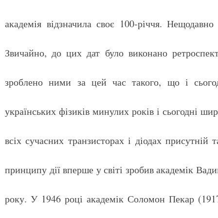
академія відзначила своє 100-річчя. Нещодавно
Звичайно, до цих дат було виконано ретроспек
зроблено ними за цей час такого, що і сьогод
українських фізиків минулих років і сьогодні ши
всіх сучасних транзисторах і діодах присутній 
принципу дії вперше у світі зробив академік Вади
року. У 1946 році академік Соломон Пекар (191