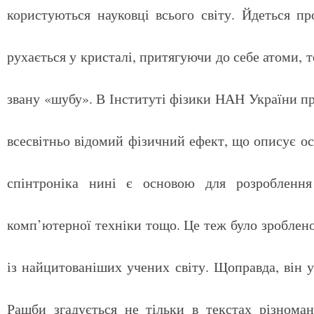
користуються науковці всього світу. Йдеться п
рухається у кристалі, притягуючи до себе атоми, то
звану «шубу». В Інституті фізики НАН України пр
всесвітньо відомий фізичний ефект, що описує осо
спінтроніка нині є основою для розроблення 
комп’ютерної техніки тощо. Це теж було зроблено
із найцитованіших учених світу. Щоправда, він
Рашби згадується не тільки в текстах різнома