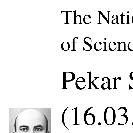
The Nat
of Scien
Pekar 
(16.03