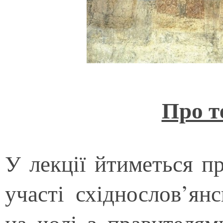
Про т
У лекції йтиметься п
участі східнослов’ян