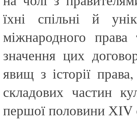
на чолі з правителям
їхні спільні й уні
міжнародного права 
значення цих догово
явищ з історії права,
складових частин ку
першої половини ХІV 