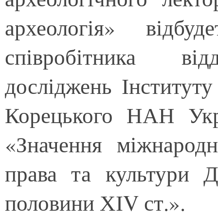
археологія» відбуд
співробітника від
досліджень Інституту
Корецького НАН Укр
«Значення міжнародн
права та культури 
половини ХІV ст.».