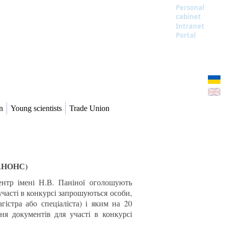
Personal
cabinet
Intranet
Portal
n
Young scientists
Trade Union
(АНОНС)
центр імені Н.В. Паніної оголошують
часті в конкурсі запрошуються особи,
істра або спеціаліста) і яким на 20
ня документів для участі в конкурсі