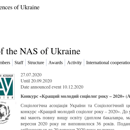
ences of Ukraine
of the NAS of Ukraine
mbers
Staff
Structure
Awards
Activity
International cooperatio
27.07.2020
Until 20.09.2020
Date announced event 10.12.2020
Конкурс «Кращий молодий соціолог року – 2020» 
Соціологічна асоціація України та Соціологічний 
конкурс «Кращий молодий соціолог року – 2020». До у
які мають повну вищу освіту (диплом бакалавра, маг
вересня 2020 року не виповнилося 36 років. Подан
здійснюється до 20 вересня 2020 року включно.