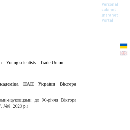
Personal
cabinet
Intranet
Portal
n
Young scientists
Trade Union
 академіка НАН України Віктора
гами-науковцями до 90-річчя Віктора
 №8, 2020 р.)