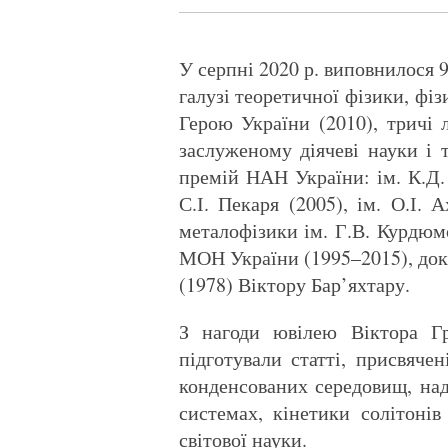
У серпні 2020 р. виповнилося 
галузі теоретичної фізики, фі
Герою України (2010), тричі л
заслуженому діячеві науки і т
премій НАН України: ім. К.Д. 
С.І. Пекаря (2005), ім. О.І.
металофізики ім. Г.В. Курдюм
МОН України (1995–2015), док
(1978) Віктору Бар’яхтару.
З нагоди ювілею Віктора Гр
підготували статті, присвяче
конденсованих середовищ, над
системах, кінетики солітоні
світової науки.