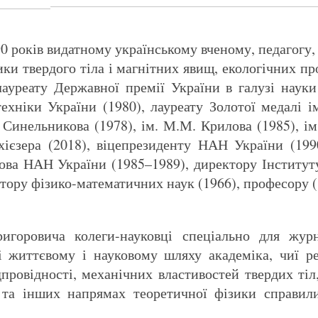
90 років видатному українському вченому, педагогу,
зики твердого тіла і магнітних явищ, екологічних п
ауреату Державної премії України в галузі науки 
ехніки України (1980), лауреату Золотої медалі ім
Синельникова (1978), ім. М.М. Крилова (1985), ім
 Ахієзера (2018), віцепрезиденту НАН України (19
ова НАН України (1985–1989), директору Інститу
тору фізико-математичних наук (1966), професору 
игоровича колеги-науковці спеціально для жу
ні життєвому і науковому шляху академіка, чиї ре
провідності, механічних властивостей твердих тіл
в та інших напрямах теоретичної фізики справил