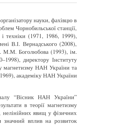
 організатору науки, фахівцю в
роблем Чорнобильської станції,
і техніки (1971, 1986, 1999),
ені В.І. Вернадського (2008),
. М.М. Боголюбова (1993), ім.
90–1998), директору Інституту
ту магнетизму НАН України та
(1969), академіку НАН України
рналу “Вісник НАН України”
зультати в теорії магнетизму
, нелінійних явищ у фізичних
и значний вплив на розвиток