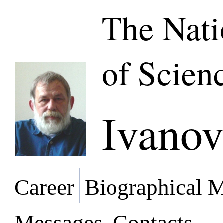
The Nat
of Scien
Ivanov
Career
Biographical M
Messages
Contacts