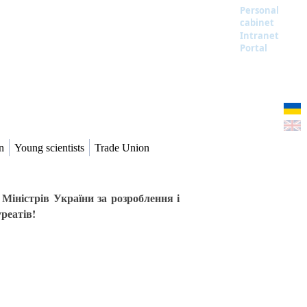
Personal
cabinet
Intranet
Portal
n
Young scientists
Trade Union
іністрів України за розроблення і
реатів!