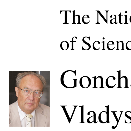
The Nat
of Scien
Gonch
Vladys