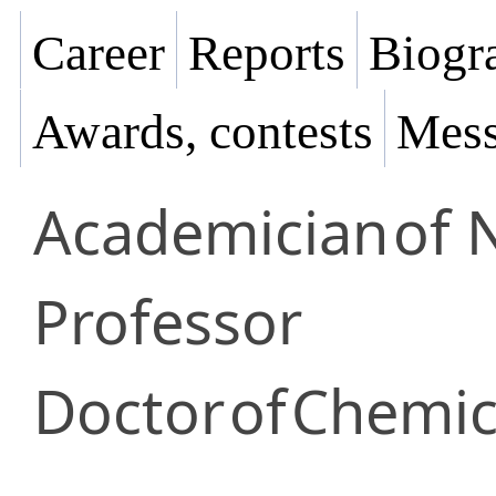
Career
Reports
Biogra
Awards, contests
Mess
Academician
of 
Professor
Doctor
of
Chemica