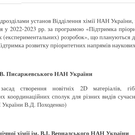
підрозділами установ Відділення хімії НАН України,
ня у 2022-2023 рр. за програмою «Підтримка пріор
их (експериментальних) розробок», що плануються 
дтримка розвитку пріоритетних напрямів наукових
 Л.В. Писаржевського НАН України
засад створення новітніх 2D матеріалів, гіб
дних координаційних сполук для різних видів
 України В.Д. Походенко)
нічної хімії ім. В.І. Вернадського НАН України