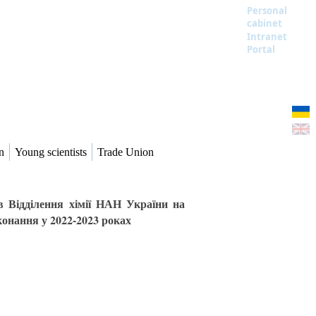
Personal
cabinet
Intranet
Portal
n
Young scientists
Trade Union
ов Відділення хімії НАН України на
конання у 2022-2023 роках