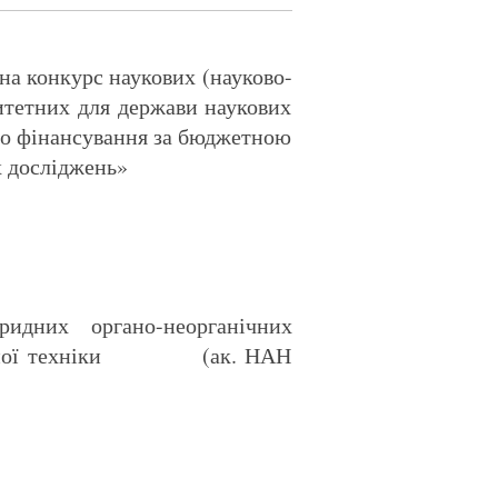
 на конкурс наукових (науково-
итетних для держави наукових
до фінансування за бюджетною
 досліджень»
ридних органо-неорганічних
 сучасної техніки (ак. НАН