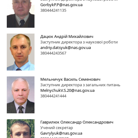
GorbykP.P@nas.gov.ua
380444241135
Дацюк Андрій Михайлович
Заступник директора з наукової роботи
andriy.datsyuk@nas.gov.ua
380444243567
Мельничук Василь Семенович
Заступник директора з загальних питань
MelnychukV.S.20@nas.gov.ua
380444241444
Гаврилюк Олександр Олександрович
Учений секретар
Gavrylyuk@nas.gov.ua