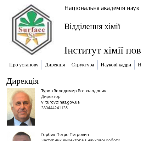
Національна академія наук
Відділення хімії
Інститут хімії по
Про установу
Дирекція
Структура
Наукові кадри
Н
Дирекція
Туров Володимир Всеволодович
Директор
v_turov@nas.gov.ua
380444241135
Горбик Петро Петрович
Заступник директора з наукової роботи