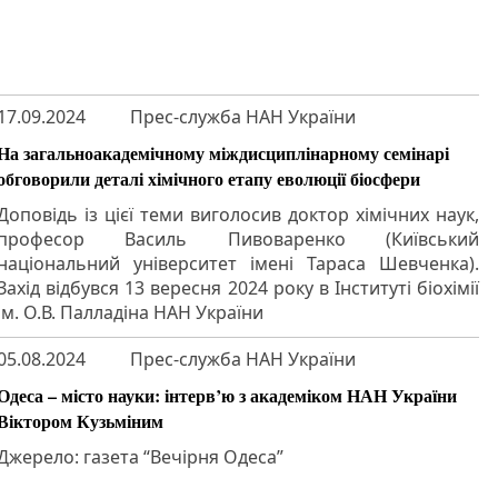
17.09.2024
Прес-служба НАН України
На загальноакадемічному міждисциплінарному семінарі
обговорили деталі хімічного етапу еволюції біосфери
Доповідь із цієї теми виголосив доктор хімічних наук,
професор Василь Пивоваренко (Київський
національний університет імені Тараса Шевченка).
Захід відбувся 13 вересня 2024 року в Інституті біохімії
ім. О.В. Палладіна НАН України
05.08.2024
Прес-служба НАН України
Одеса – місто науки: інтерв’ю з академіком НАН України
Віктором Кузьміним
Джерело: газета “Вечірня Одеса”