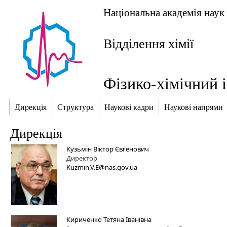
Національна академія наук
Відділення хімії
Фізико-хімічний 
Дирекція
Структура
Наукові кадри
Наукові напрями
Дирекція
Кузьмін Віктор Євгенович
Директор
Kuzmin.V.E@nas.gov.ua
Кириченко Тетяна Іванівна