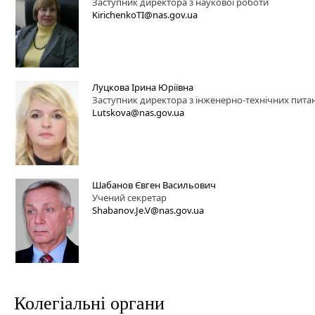
Заступник директора з наукової роботи
KirichenkoTI@nas.gov.ua
Луцкова Ірина Юріївна
Заступник директора з інженерно-технічних пита
Lutskova@nas.gov.ua
Шабанов Євген Васильович
Учений секретар
Shabanov.Je.V@nas.gov.ua
Колегіальні органи