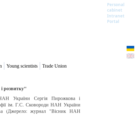
Personal
cabinet
Intranet
Portal
n
Young scientists
Trade Union
 і розвитку"
 НАН України Сергія Пирожкова і
офії ім. Г.С. Сковороди НАН України
ова (Джерело: журнал "Вісник НАН