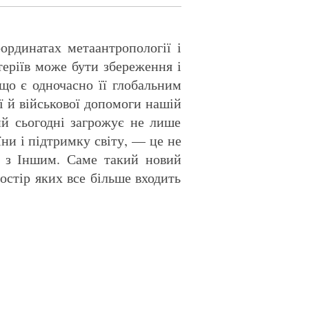
оординатах метаантропології і
еріїв може бути збереження і
 що є одночасно її глобальним
ї й військової допомоги нашій
ий сьогодні загрожує не лише
ни і підтримку світу, — це не
ті з Іншим. Саме такий новий
остір яких все більше входить