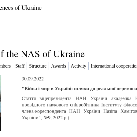
ences of Ukraine
of the NAS of Ukraine
mbers
Staff
Structure
Awards
Activity
International cooperatio
30.09.2022
"Війна і мир в Україні: шляхи до реальної перемоги
Стаття віцепрезидента НАН України академіка
провідного наукового співробітника Інституту філос
члена-кореспондента НАН України Назіпа Хаміт
України", №9, 2022 р.)