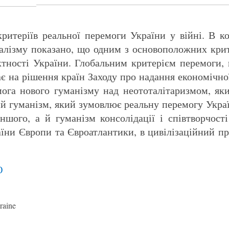
критеріїв реальної перемоги України у війні. В к
алізму показано, що одним з основоположних крит
єктності України. Глобальним критерієм перемоги,
є на рішення країн Заходу про надання економічно
ога нового гуманізму над неототалітаризмом, як
вий гуманізм, який зумовлює реальну перемогу Украї
ншого, а й гуманізм консолідації і співтворчос
їни Європи та Євроатлантики, в цивілізаційний пр
Ю
raine