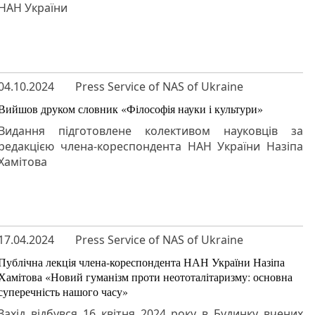
НАН України
04.10.2024
Press Service of NAS of Ukraine
Вийшов друком словник «Філософія науки і культури»
Видання підготовлене колективом науковців за
редакцією члена-кореспондента НАН України Назіпа
Хамітова
17.04.2024
Press Service of NAS of Ukraine
Публічна лекція члена-кореспондента НАН України Назіпа
Хамітова «Новий гуманізм проти неототалітаризму: основна
суперечність нашого часу»
Захід відбувся 16 квітня 2024 року в Будинку вчених