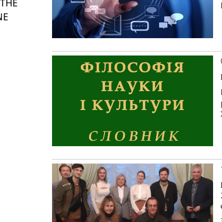
 THE
NE