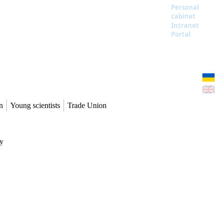
Personal
cabinet
Intranet
Portal
n
Young scientists
Trade Union
у