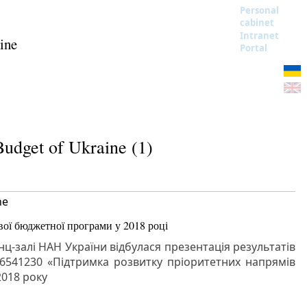
Personal
cabinet
Intranet
ine
Portal
Budget of Ukraine (1)
ne
вої бюджетної програми у 2018 році
ц-залі НАН України відбулася презентація результатів
541230 «Підтримка розвитку пріоритетних напрямів
2018 року